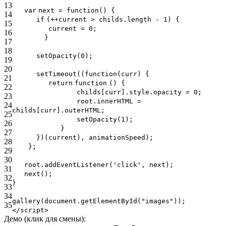
13
var
next =
function
() {
14
if
(++current > childs.length - 1) {
15
current = 0;
16
}
17
18
setOpacity(0);
19
20
setTimeout((
function
(curr) {
21
return
function
() {
22
childs[curr].style.opacity = 0;
23
root.innerHTML =
24
childs[curr].outerHTML;
25
setOpacity(1);
26
}
27
})(current), animationSpeed);
28
};
29
30
root.addEventListener(
'click'
, next);
31
next();
32
}
33
34
gallery(document.getElementById(
"images"
));
35
</script>
Демо (клик для смены):