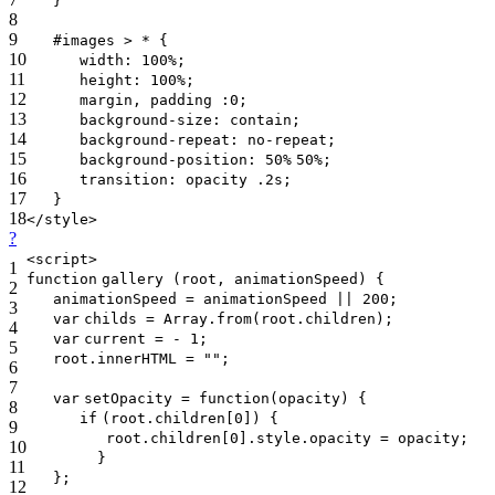
}
8
9
#images > * {
10
width
:
100%
;
11
height
:
100%
;
12
margin, padding :
0
;
13
background-
size
: contain;
14
background-repeat
:
no-repeat
;
15
background-position
:
50%
50%
;
16
transition: opacity .
2
s;
17
}
18
</style>
?
<script>
1
function
gallery (root, animationSpeed) {
2
animationSpeed = animationSpeed || 200;
3
var
childs = Array.from(root.children);
4
var
current = - 1;
5
root.innerHTML =
""
;
6
7
var
setOpacity =
function
(opacity) {
8
if
(root.children[0]) {
9
root.children[0].style.opacity = opacity;
10
}
11
};
12