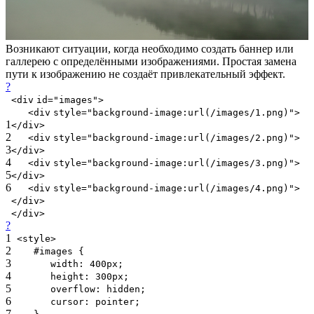
Возникают ситуации, когда необходимо создать баннер или
галлерею с определёнными изображениями. Простая замена
пути к изображению не создаёт привлекательный эффект.
?
<
div
id
=
"images"
>
<
div
style
=
"background-image:url(/images/1.png)"
>
1
</
div
>
2
<
div
style
=
"background-image:url(/images/2.png)"
>
3
</
div
>
4
<
div
style
=
"background-image:url(/images/3.png)"
>
5
</
div
>
6
<
div
style
=
"background-image:url(/images/4.png)"
>
</
div
>
</
div
>
?
1
<style>
2
#images {
3
width
:
400px
;
4
height
:
300px
;
5
overflow
:
hidden
;
6
cursor
:
pointer
;
7