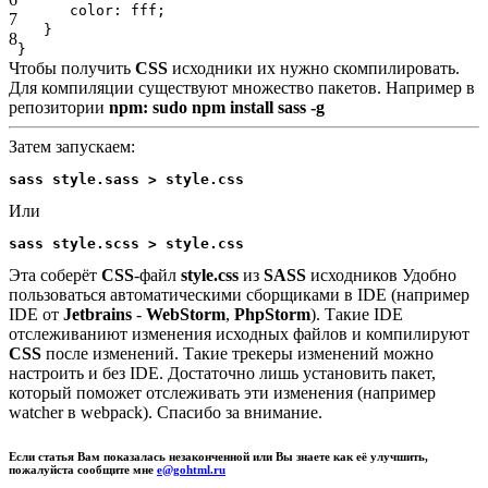
color
: fff;
7
}
8
}
Чтобы получить
CSS
исходники их нужно скомпилировать.
Для компиляции существуют множество пакетов. Например в
репозитории
npm:
sudo npm install sass -g
Затем запускаем:
sass style.sass > style.css 
Или
sass style.scss > style.css 
Эта соберёт
CSS
-файл
style.css
из
SASS
исходников Удобно
пользоваться автоматическими сборщиками в IDE (например
IDE от
Jetbrains
-
WebStorm
,
PhpStorm
). Такие IDE
отслеживаниют изменения
исходных файлов
и компилируют
CSS
после изменений. Такие трекеры изменений можно
настроить и без IDE. Достаточно лишь установить пакет,
который поможет отслеживать эти изменения (например
watcher в webpack).
Спасибо за внимание.
Если статья Вам показалась незаконченной или Вы знаете как её улучшить,
пожалуйста сообщите мне
e@gohtml.ru