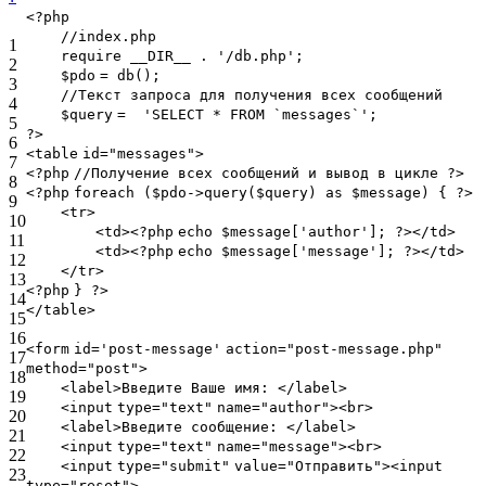
<?
php
//index.php
1
require __DIR__ . '/db.php';
2
$
pdo
=
db
();
3
//Текст запроса для получения всех сообщений
4
$
query
=
'SELECT * FROM `messages`'
;
5
?>
6
<
table
id
=
"messages"
>
7
<?
php
//Получение всех сообщений и вывод в цикле ?>
8
<?
php
foreach ($pdo->query($query) as $message) { ?>
9
<
tr
>
10
<
td
><?
php
echo $message['author']; ?></
td
>
11
<
td
><?
php
echo $message['message']; ?></
td
>
12
</
tr
>
13
<?
php
} ?>
14
</
table
>
15
16
<
form
id
=
'post-message'
action
=
"post-message.php"
17
method
=
"post"
>
18
<
label
>Введите Ваше имя: </
label
>
19
<
input
type
=
"text"
name
=
"author"
><
br
>
20
<
label
>Введите сообщение: </
label
>
21
<
input
type
=
"text"
name
=
"message"
><
br
>
22
<
input
type
=
"submit"
value
=
"Отправить"
><
input
23
type
=
"reset"
>