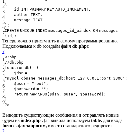
1
(
2
id
INT
PRIMARY
KEY
AUTO_INCREMENT,
3
author TEXT,
4
message TEXT
5
);
6
CREATE
UNIQUE
INDEX
messages_id_uindex
ON
messages
7
(id);
Теперь можно приступить к самому программированию.
Подключаемся к db (создаём файл
db.php
):
?
<?php
1
//db.php
2
function
db() {
3
$dsn
=
4
"mysql:dbname=messages_db;host=127.0.0.1;port=3306"
;
5
$user
=
"root"
;
6
$password
=
""
;
7
return
new
\PDO(
$dsn
,
$user
,
$password
);
8
}
9
?>
Выводить существующие сообщения и отправлять новые
будем из
index.php
Для вывода используем
table,
для ввода
form
c
ajax запросом,
вместо стандартного редиректа.
?