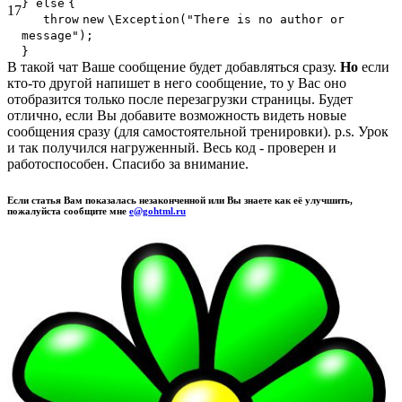
}
else
{
17
throw
new
\Exception(
"There is no author or
message"
);
}
В такой чат
Ваше
сообщение
будет добавляться сразу.
Но
если
кто-то другой напишет в него сообщение, то у Вас оно
отобразится только после перезагрузки страницы. Будет
отлично, если Вы добавите возможность видеть новые
сообщения сразу (для самостоятельной тренировки). p.s. Урок
и так получился нагруженный. Весь код - проверен и
работоспособен. Спасибо за внимание.
Если статья Вам показалась незаконченной или Вы знаете как её улучшить,
пожалуйста сообщите мне
e@gohtml.ru