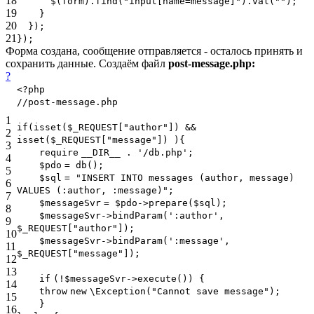
18
$(form).find(
"input[name=message]"
).val(
""
);
19
}
20
});
21
});
Форма создана, сообщение отправляется - осталось принять и
сохранить данные. Создаём файл
post-message.php:
?
<?php
//post-message.php
1
if
(isset(
$_REQUEST
[
"author"
]) &&
2
isset(
$_REQUEST
[
"message"
]) ){
3
require
__DIR__ .
'/db.php'
;
4
$pdo
= db();
5
$sql
=
"INSERT INTO messages (author, message)
6
VALUES (:author, :message)"
;
7
$messageSvr
=
$pdo
->prepare(
$sql
);
8
$messageSvr
->bindParam(
':author'
,
9
$_REQUEST
[
"author"
]);
10
$messageSvr
->bindParam(
':message'
,
11
$_REQUEST
[
"message"
]);
12
13
if
(!
$messageSvr
->execute()) {
14
throw
new
\Exception(
"Cannot save message"
);
15
}
16