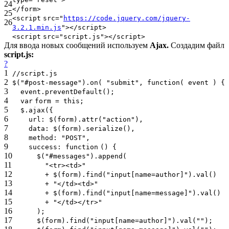
24
</
form
>
25
<
script
src
=
"
https://code.jquery.com/jquery-
26
3.2.1.min.js
"
></
script
>
<
script
src
=
"script.js"
></
script
>
Для ввода новых сообщений используем
Ajax.
Создадим файл
script.js
:
?
1
//script.js
2
$(
"#post-message"
).on(
"submit"
,
function
( event ) {
3
event.preventDefault();
4
var
form =
this
;
5
$.ajax({
6
url: $(form).attr(
"action"
),
7
data: $(form).serialize(),
8
method:
"POST"
,
9
success:
function
() {
10
$(
"#messages"
).append(
11
"<tr><td>"
12
+ $(form).find(
"input[name=author]"
).val()
13
+
"</td><td>"
14
+ $(form).find(
"input[name=message]"
).val()
15
+
"</td></tr>"
16
);
17
$(form).find(
"input[name=author]"
).val(
""
);