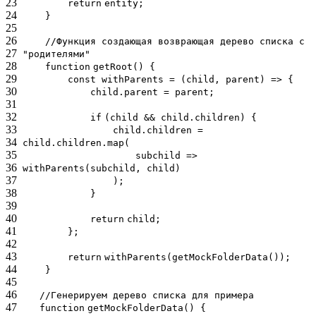
23
return
entity;
24
}
25
26
//Функция создающая возврающая дерево списка с
27
"родителями"
28
function
getRoot() {
29
const withParents = (child, parent) => {
30
child.parent = parent;
31
32
if
(child && child.children) {
33
child.children =
34
child.children.map(
35
subchild =>
36
withParents(subchild, child)
37
);
38
}
39
40
return
child;
41
};
42
43
return
withParents(getMockFolderData());
44
}
45
46
//Генерируем дерево списка для примера
47
function
getMockFolderData() {