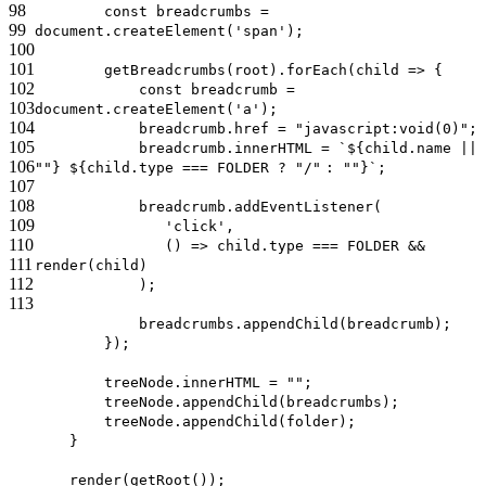
98
const breadcrumbs =
99
document.createElement(
'span'
);
100
101
getBreadcrumbs(root).forEach(child => {
102
const breadcrumb =
103
document.createElement(
'a'
);
104
breadcrumb.href =
"javascript:void(0)"
;
105
breadcrumb.innerHTML = `${child.name ||
106
""
} ${child.type === FOLDER ?
"/"
:
""
}`;
107
108
breadcrumb.addEventListener(
109
'click'
,
110
() => child.type === FOLDER &&
111
render(child)
112
);
113
breadcrumbs.appendChild(breadcrumb);
});
treeNode.innerHTML =
""
;
treeNode.appendChild(breadcrumbs);
treeNode.appendChild(folder);
}
render(getRoot());