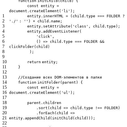
function
initChild(child) {
const entity =
document.createElement(
'li'
);
1
entity.innerHTML = (child.type === FOLDER ?
2
'./'
:
''
) + child.name;
3
entity.setAttribute(
'class'
, child.type);
4
entity.addEventListener(
5
'click'
,
6
() => child.type === FOLDER &&
7
clickFolder(child)
8
);
9
10
return
entity;
11
}
12
13
//Создание всех DOM-элементов в папке
14
function
initFolder(parent) {
15
const entity =
16
document.createElement(
'ul'
);
17
18
parent.children
19
.sort(child => child.type !== FOLDER)
20
.forEach(child =>
21
entity.appendChild(initChild(child)));
22