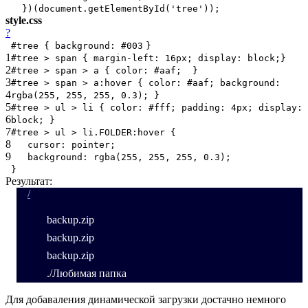
})(document.getElementById(
'tree'
));
style.css
?
#tree {
background
:
#003
}
1
#tree > span {
margin-left
:
16px
;
display
:
block
;}
2
#tree > span > a {
color
:
#aaf
; }
3
#tree > span > a:hover {
color
:
#aaf
;
background
:
4
rgba(
255
,
255
,
255
,
0.3
); }
5
#tree > ul > li {
color
:
#fff
;
padding
:
4px
;
display
:
6
block
; }
7
#tree > ul > li.FOLDER:hover {
8
cursor
:
pointer
;
9
background
: rgba(
255
,
255
,
255
,
0.3
);
}
Результат:
/
backup.zip
backup.zip
backup.zip
./Любимая папка
Для добаваления динамической загрузки достачно немного