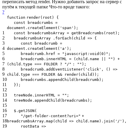
переписать метод render. Нужно добавить запрос на сервер c
путём к текущей папке Что-то вроде такого:
?
function
render(root) {
const breadcrumbs =
document.createElement(
'span'
);
1
const breadcrumbsArray = getBreadcrumbs(root);
2
breadcrumbsArray .forEach(child => {
3
const breadcrumb =
4
document.createElement(
'a'
);
5
breadcrumb.href =
"javascript:void(0)"
;
6
breadcrumb.innerHTML = (child.name ||
""
) +
7
(child.type === FOLDER ?
"/"
:
""
);
8
breadcrumb.addEventListener(
'click'
, () =>
9
child.type === FOLDER && render(child));
10
breadcrumbs.appendChild(breadcrumb);
11
});
12
13
treeNode.innerHTML =
""
;
14
treeNode.appendChild(breadcrumbs);
15
16
$.getJSON(
17
"/get-folder-content?uri="
+
18
breadcrumbsArray.map(child => child.name).join(
'/'
),
19
rootData =>