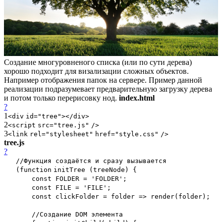
Создание многуровненого списка (или по сути дерева)
хорошо подходит для визализации сложных объектов.
Например отображения папок на сервере. Пример данной
реализации подразумевает предварительную загрузку дерева
и потом только перерисовку нод.
index.html
?
1
<
div
id
=
"tree"
></
div
>
2
<
script
src
=
"tree.js"
/>
3
<
link
rel
=
"stylesheet"
href
=
"style.css"
/>
tree.js
?
//Функция создаётся и сразу вызывается
(
function
initTree (treeNode) {
const FOLDER =
'FOLDER'
;
const FILE =
'FILE'
;
const clickFolder = folder => render(folder);
//Создание DOM элемента