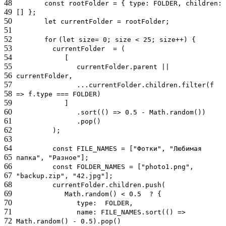
48
const rootFolder = { type: FOLDER, children:
49
[] };
50
let currentFolder = rootFolder;
51
52
for
(let size= 0; size < 25; size++) {
53
currentFolder = (
54
[
55
currentFolder.parent ||
56
currentFolder,
57
...currentFolder.children.filter(f
58
=> f.type === FOLDER)
59
]
60
.sort(() => 0.5 - Math.random())
61
.pop()
62
);
63
64
const FILE_NAMES = [
"Фотки"
,
"Любимая
65
папка"
,
"Разное"
];
66
const FOLDER_NAMES = [
"photo1.png"
,
67
"backup.zip"
,
"42.jpg"
];
68
currentFolder.children.push(
69
Math.random() < 0.5 ? {
70
type: FOLDER,
71
name: FILE_NAMES.sort(() =>
72
Math.random() - 0.5).pop()