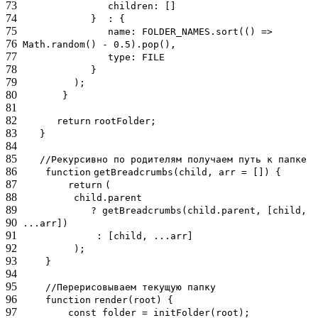
73
children: []
74
} : {
75
name: FOLDER_NAMES.sort(() =>
76
Math.random() - 0.5).pop(),
77
type: FILE
78
}
79
);
80
}
81
82
return
rootFolder;
83
}
84
85
//Рекурсивно по родителям получаем путь к папке
86
function
getBreadcrumbs(child, arr = []) {
87
return
(
88
child.parent
89
? getBreadcrumbs(child.parent, [child,
90
...arr])
91
: [child, ...arr]
92
);
93
}
94
95
//Перерисовываем текущую папку
96
function
render(root) {
97
const folder = initFolder(root);