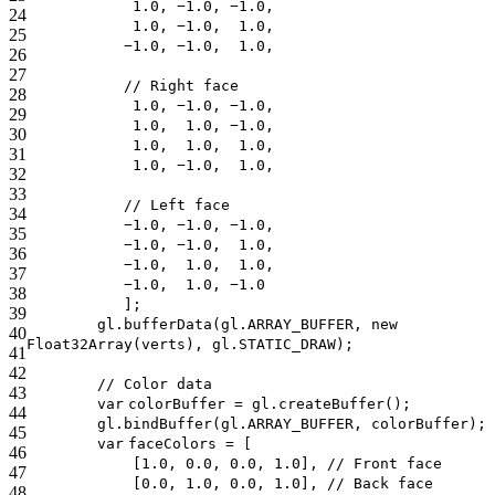
1.0, −1.0, −1.0,
24
1.0, −1.0, 1.0,
25
−1.0, −1.0, 1.0,
26
27
// Right face
28
1.0, −1.0, −1.0,
29
1.0, 1.0, −1.0,
30
1.0, 1.0, 1.0,
31
1.0, −1.0, 1.0,
32
33
// Left face
34
−1.0, −1.0, −1.0,
35
−1.0, −1.0, 1.0,
36
−1.0, 1.0, 1.0,
37
−1.0, 1.0, −1.0
38
];
39
gl.bufferData(gl.ARRAY_BUFFER,
new
40
Float32Array(verts), gl.STATIC_DRAW);
41
42
// Color data
43
var
colorBuffer = gl.createBuffer();
44
gl.bindBuffer(gl.ARRAY_BUFFER, colorBuffer);
45
var
faceColors = [
46
[1.0, 0.0, 0.0, 1.0],
// Front face
47
[0.0, 1.0, 0.0, 1.0],
// Back face
48