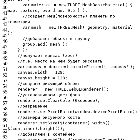
39
var
material =
new
THREE.MeshBasicMaterial( {
40
map: texture, overdraw: 0.5 } );
41
//создает меш(поверхность) планеты по
42
геометрии
43
var
mesh =
new
THREE.Mesh( geometry, material
44
);
45
//добавляет объект в группу
46
group.add( mesh );
47
} );
48
//получает канвас (хост)
49
//т.е. место на чем будет рисовать
50
var
canvas = document.createElement(
'canvas'
);
51
canvas.width = 128;
52
canvas.height = 128;
53
//создаем рисующий объект
54
renderer =
new
THREE.WebGLRenderer();
55
//устанавливаем цвет фона
56
renderer.setClearColor(0xeeeeee);
57
//разрешение
58
renderer.setPixelRatio(window.devicePixelRatio);
59
//размеры рисуемого хоста
60
renderer.setSize($(container).width(),
61
$(container).height());
62
//добавляем в контейнер
63
container.appendChild(renderer.domElement);