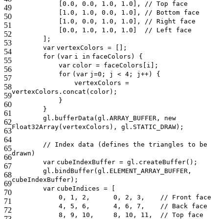
[0.0, 0.0, 1.0, 1.0],
// Top face
49
[1.0, 1.0, 0.0, 1.0],
// Bottom face
50
[1.0, 0.0, 1.0, 1.0],
// Right face
51
[0.0, 1.0, 1.0, 1.0]
// Left face
52
];
53
var
vertexColors = [];
54
for
(
var
i
in
faceColors) {
55
var
color = faceColors[i];
56
for
(
var
j=0; j < 4; j++) {
57
vertexColors =
58
vertexColors.concat(color);
59
}
60
}
61
gl.bufferData(gl.ARRAY_BUFFER,
new
62
Float32Array(vertexColors), gl.STATIC_DRAW);
63
64
// Index data (defines the triangles to be
65
drawn)
66
var
cubeIndexBuffer = gl.createBuffer();
67
gl.bindBuffer(gl.ELEMENT_ARRAY_BUFFER,
68
cubeIndexBuffer);
69
var
cubeIndices = [
70
0, 1, 2, 0, 2, 3,
// Front face
71
4, 5, 6, 4, 6, 7,
// Back face
72
8, 9, 10, 8, 10, 11,
// Top face
73