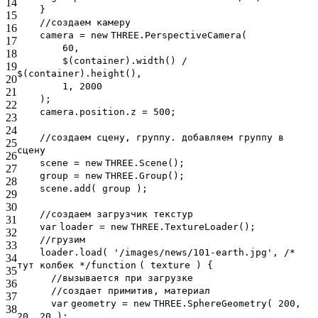
14
}
15
//создаем камеру
16
camera =
new
THREE.PerspectiveCamera(
17
60,
18
$(container).width() /
19
$(container).height(),
20
1, 2000
21
);
22
camera.position.z = 500;
23
24
//создаем сцену, группу. добавляем группу в
25
сцену
26
scene =
new
THREE.Scene();
27
group =
new
THREE.Group();
28
scene.add( group );
29
30
//создаем загрузчик текстур
31
var
loader =
new
THREE.TextureLoader();
32
//грузим
33
loader.load(
'/images/news/101-earth.jpg'
,
/*
34
тут колбек */
function
( texture ) {
35
//вызывается при загрузке
36
//создает примитив, материал
37
var
geometry =
new
THREE.SphereGeometry( 200,
38
20, 20 );