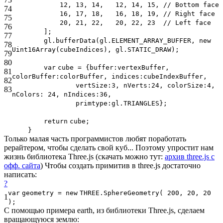
12, 13, 14, 12, 14, 15,
// Bottom face
74
16, 17, 18, 16, 18, 19,
// Right face
75
20, 21, 22, 20, 22, 23
// Left face
76
];
77
gl.bufferData(gl.ELEMENT_ARRAY_BUFFER,
new
78
Uint16Array(cubeIndices), gl.STATIC_DRAW);
79
80
var
cube = {buffer:vertexBuffer,
81
colorBuffer:colorBuffer, indices:cubeIndexBuffer,
82
vertSize:3, nVerts:24, colorSize:4,
83
nColors: 24, nIndices:36,
primtype:gl.TRIANGLES};
return
cube;
}
Только малая часть программистов любят поработать
рерайтером, чтобы сделать свой куб... Поэтому упростит нам
жизнь библиотека Three.js (скачать можно тут:
архив three.js с
офф. сайта
) Чтобы создать примитив в three.js достаточно
написать:
?
var
geometry =
new
THREE.SphereGeometry( 200, 20, 20
1
);
С помощью примера earth, из библиотеки Three.js, сделаем
вращающуюся землю: