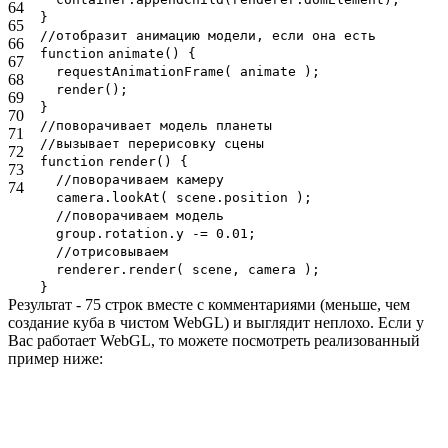
64
}
65
//отобразит анимацию модели, если она есть
66
function
animate() {
67
requestAnimationFrame( animate );
68
render();
69
}
70
//поворачивает модель планеты
71
//вызывает перерисовку сцены
72
function
render() {
73
//поворачиваем камеру
74
camera.lookAt( scene.position );
//поворачиваем модель
group.rotation.y -= 0.01;
//отрисовываем
renderer.render( scene, camera );
}
Результат - 75 строк вместе с комментариями (меньше, чем
создание куба в чистом WebGL) и выглядит неплохо. Если у
Вас работает WebGL, то можете посмотреть реализованный
пример ниже: