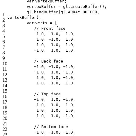
var
vertexBuffer;
vertexBuffer = gl.createBuffer();
gl.bindBuffer(gl.ARRAY_BUFFER,
1
vertexBuffer);
2
var
verts = [
3
// Front face
4
−1.0, −1.0, 1.0,
5
1.0, −1.0, 1.0,
6
1.0, 1.0, 1.0,
7
−1.0, 1.0, 1.0,
8
9
// Back face
10
−1.0, −1.0, −1.0,
11
−1.0, 1.0, −1.0,
12
1.0, 1.0, −1.0,
13
1.0, −1.0, −1.0,
14
15
// Top face
16
−1.0, 1.0, −1.0,
17
−1.0, 1.0, 1.0,
18
1.0, 1.0, 1.0,
19
1.0, 1.0, −1.0,
20
21
// Bottom face
22
−1.0, −1.0, −1.0,
23