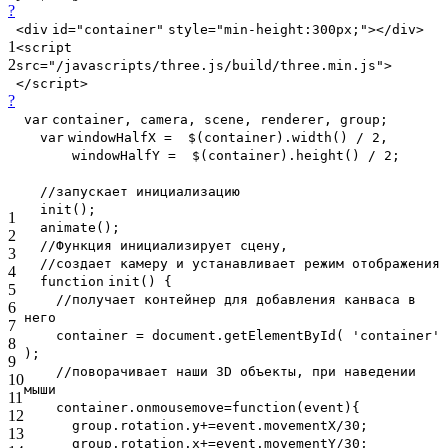
?
<
div
id
=
"container"
style
=
"min-height:300px;"
></
div
>
1
<
script
2
src
=
"/javascripts/three.js/build/three.min.js"
>
</
script
>
?
var
container, camera, scene, renderer, group;
var
windowHalfX = $(container).width() / 2,
windowHalfY = $(container).height() / 2;
//запускает инициализацию
init();
1
animate();
2
//Функция инициализирует сцену,
3
//создает камеру и устанавливает режим отображения
4
function
init() {
5
//получает контейнер для добавления канваса в
6
него
7
container = document.getElementById(
'container'
8
);
9
//поворачивает наши 3D объекты, при наведении
10
мыши
11
container.onmousemove=
function
(event){
12
group.rotation.y+=event.movementX/30;
13
group.rotation.x+=event.movementY/30;